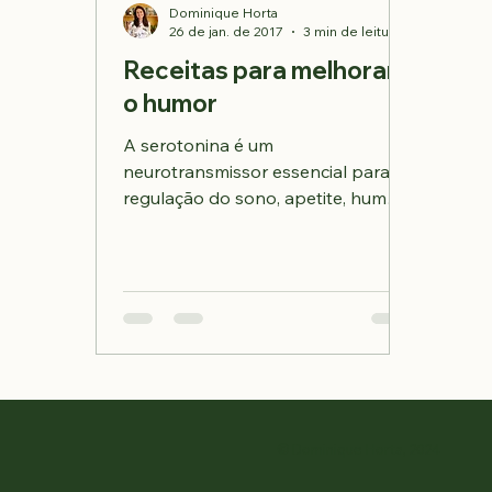
Dominique Horta
26 de jan. de 2017
3 min de leitura
Receitas para melhorar
o humor
A serotonina é um
neurotransmissor essencial para a
regulação do sono, apetite, humor
e a sensação geral de bem-estar.
Incorporar...
© Dominique Horta, 2024