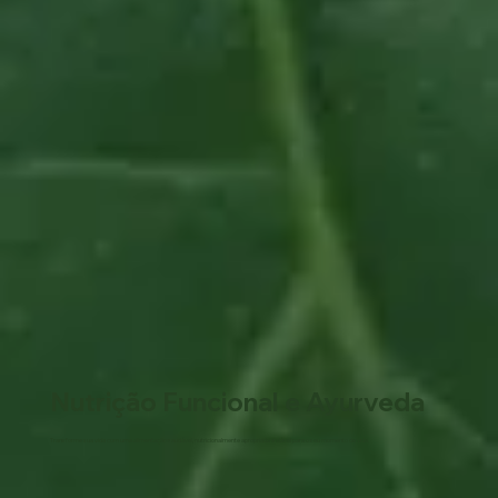
Nutrição Funcional e Ayurveda
Transforme sua vida com uma alimentação saudável, nutricionalmente apropriada e viável para o seu momento de vida.